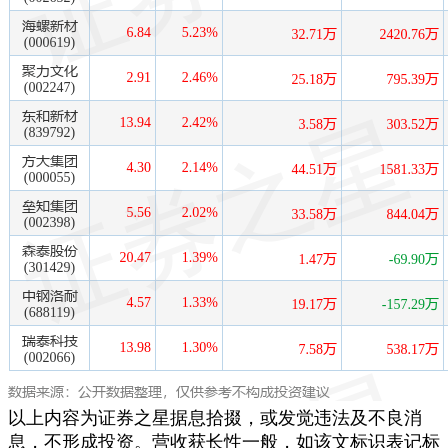
以上内容为证券之星据息拾掇，或发觉违法及不良消
息，不形成投资。营收获长性一般，如该文标识表记标