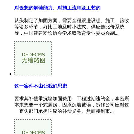
对设想的解读能力、对施工流程及工艺的
从头制定了加固方案，需要全程跟进设想、施工、验收
等诸多环节，好比工地及时小法式、供应链比价系统
等，中国建建粉饰协会学术取教育专业委员会副...
这一案件不由让我们思虑
要求其补偿承沉墙加固费用、工程过期违约金，李密斯
本来想要一个式厨房，因承沉墙被误，拆修公司应对这
一丧失部门承担响应的补偿义务。然而接到市...