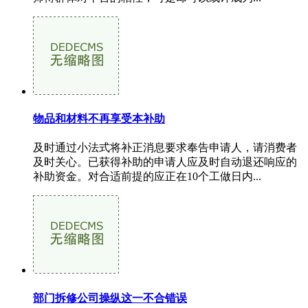
物品和材料不再享受本补助
及时通过小法式将补正消息要求奉告申请人，请消费者
及时关心。已获得补助的申请人应及时自动退还响应的
补助资金。对合适前提的应正在10个工做日内...
部门拆修公司操纵这一不合错误