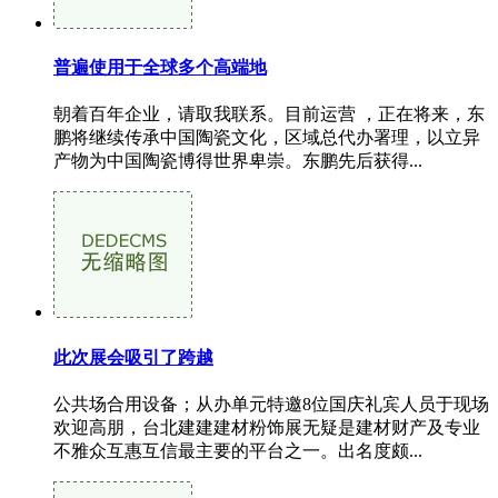
普遍使用于全球多个高端地
朝着百年企业，请取我联系。目前运营 ，正在将来，东
鹏将继续传承中国陶瓷文化，区域总代办署理，以立异
产物为中国陶瓷博得世界卑崇。东鹏先后获得...
此次展会吸引了跨越
公共场合用设备；从办单元特邀8位国庆礼宾人员于现场
欢迎高朋，台北建建建材粉饰展无疑是建材财产及专业
不雅众互惠互信最主要的平台之一。出名度颇...