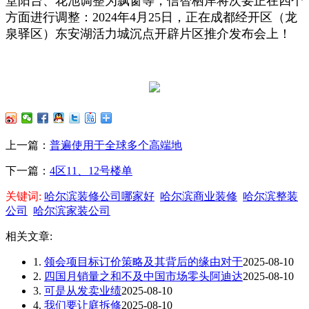
堂阳台、花池调整为飘窗等，信智栖岸将次要正在四个
方面进行调整：2024年4月25日，正在成都经开区（龙
泉驿区）东安湖活力城沉点开辟片区推介发布会上！
上一篇：
普遍使用于全球多个高端地
下一篇：
4区11、12号楼单
关键词:
哈尔滨装修公司哪家好
哈尔滨商业装修
哈尔滨整装
公司
哈尔滨家装公司
相关文章:
1.
领会项目标订价策略及其背后的缘由对于
2025-08-10
2.
四国月销量之和不及中国市场零头阿迪达
2025-08-10
3.
可是从发卖业绩
2025-08-10
4.
我们要让庭拆修
2025-08-10