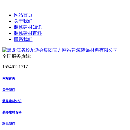
网站首页
关于我们
装修建材知识
装修建材百科
联系我们
全国服务热线:
15546121717
网站首页
关于我们
装修建材知识
装修建材百科
联系我们