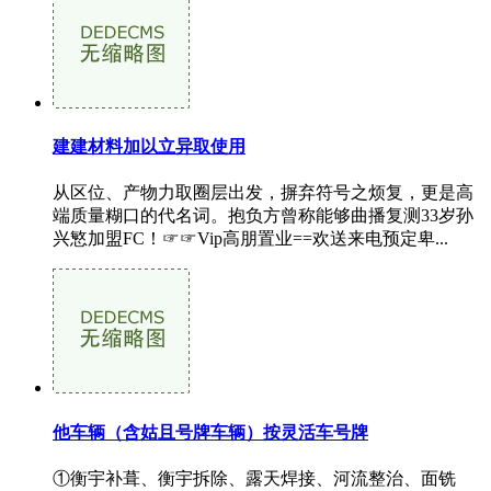
建建材料加以立异取使用
从区位、产物力取圈层出发，摒弃符号之烦复，更是高
端质量糊口的代名词。抱负方曾称能够曲播复测33岁孙
兴慜加盟FC！☞☞Vip高朋置业==欢送来电预定卑...
他车辆（含姑且号牌车辆）按灵活车号牌
①衡宇补葺、衡宇拆除、露天焊接、河流整治、面铣