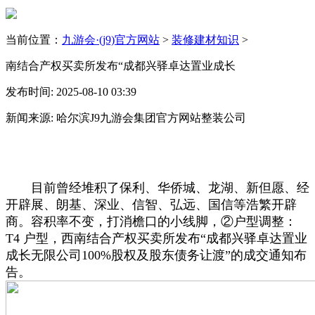
当前位置：
九游会·(j9)官方网站
>
装修建材知识
>
南结合产权买卖所发布“成都兴驿卓达置业成长
发布时间: 2025-08-10 03:39
新闻来源: 哈尔滨J9九游会集团官方网站整装公司
目前曾经堆积了保利、华侨城、龙湖、新但愿、经
开辟展、朗基、深业、信智、弘远、国信等浩繁开辟
商。容积率不变，打消檐口的小线脚，②户型调整：
T4 户型，西南结合产权买卖所发布“成都兴驿卓达置业
成长无限公司100%股权及股东债务让渡”的成交通知布
告。