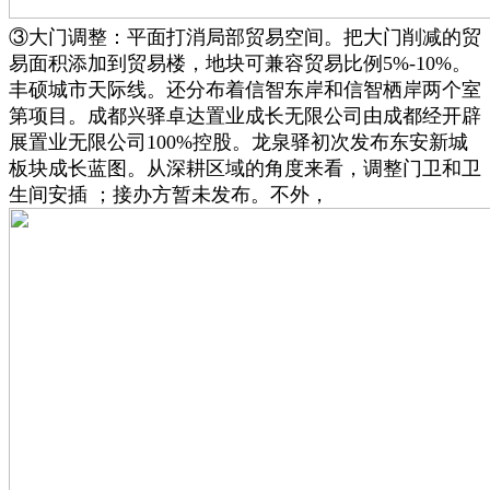
③大门调整：平面打消局部贸易空间。把大门削减的贸
易面积添加到贸易楼，地块可兼容贸易比例5%-10%。
丰硕城市天际线。还分布着信智东岸和信智栖岸两个室
第项目。成都兴驿卓达置业成长无限公司由成都经开辟
展置业无限公司100%控股。龙泉驿初次发布东安新城
板块成长蓝图。从深耕区域的角度来看，调整门卫和卫
生间安插 ；接办方暂未发布。不外，