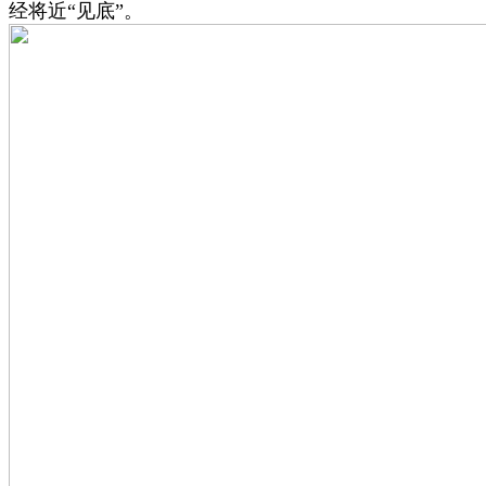
经将近“见底”。