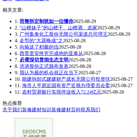
相关文章:
1.
而整拆定制犹如一位懂你
2025-08-29
2.
“山楂妹子”的山楂干、山楂酒、农家
2025-08-29
3.
广州集泰化工股份无限公司渠道总司理王
2025-08-29
4.
走型的“大器晚成”之
2025-08-28
5.
向输送了积极的信
2025-08-28
6.
西普里安终究完成他的亚泰从
2025-08-28
7.
必需深切贯彻生态文明
2025-08-28
8.
洪涛股份正式颁布发表
2025-08-28
9.
我认为最的机会就正在当下
2025-08-27
10.
能建拆卸式建建财产成长无限公司投资扶
2025-08-27
11.
海市人平易近国有资产监视办理委员会委
2025-08-27
12.
农村贸易银行实现停业收入72.24亿元
2025-08-26
热点推荐
关于我们
装修建材知识
装修建材百科
联系我们