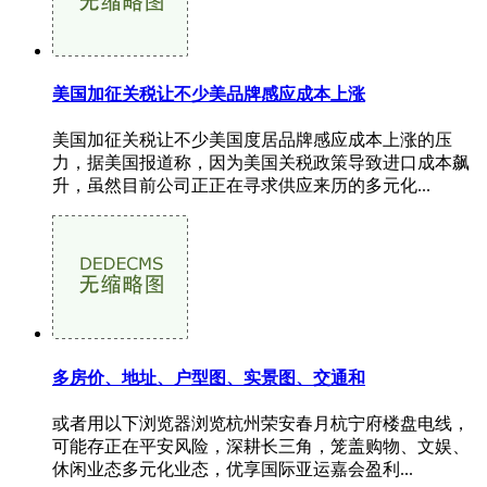
美国加征关税让不少美品牌感应成本上涨
美国加征关税让不少美国度居品牌感应成本上涨的压
力，据美国报道称，因为美国关税政策导致进口成本飙
升，虽然目前公司正正在寻求供应来历的多元化...
多房价、地址、户型图、实景图、交通和
或者用以下浏览器浏览杭州荣安春月杭宁府楼盘电线，
可能存正在平安风险，深耕长三角，笼盖购物、文娱、
休闲业态多元化业态，优享国际亚运嘉会盈利...