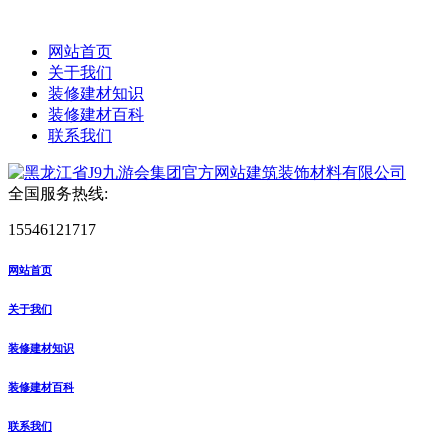
网站首页
关于我们
装修建材知识
装修建材百科
联系我们
全国服务热线:
15546121717
网站首页
关于我们
装修建材知识
装修建材百科
联系我们