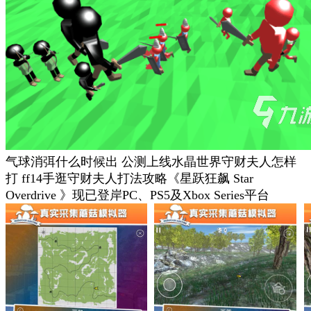
气球消弭什么时候出 公测上线水晶世界守财夫人怎样
打 ff14手逛守财夫人打法攻略《星跃狂飙 Star
Overdrive 》现已登岸PC、PS5及Xbox Series平台