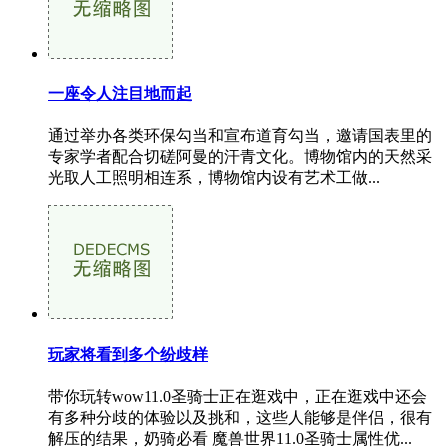
一座令人注目地而起
通过举办各类环保勾当和宣布道育勾当，邀请国表里的
专家学者配合切磋阿曼的汗青文化。博物馆内的天然采
光取人工照明相连系，博物馆内设有艺术工做...
玩家将看到多个纷歧样
带你玩转wow11.0圣骑士正在逛戏中，正在逛戏中还会
有多种分歧的体验以及挑和，这些人能够是伴侣，很有
解压的结果，奶骑必看 魔兽世界11.0圣骑士属性优...