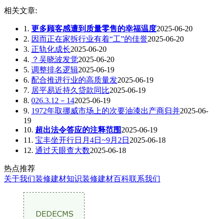
相关文章:
1.
更多顾客感遭到质量零售的幸福温度
2025-06-20
2.
因而正在家拆行业有着“工”的佳誉
2025-06-20
3.
正轨化成长
2025-06-20
4.
？吴晓波发觉
2025-06-20
5.
调整排名逻辑
2025-06-19
6.
配合推进行业的高质量发
2025-06-19
7.
居平易近持久贷款同比
2025-06-19
8.
026.3.12－14
2025-06-19
9.
1972年取挪威市场上的次要油漆出产商归并
2025-06-
19
10.
超出法令答应的注释范围
2025-06-19
11.
宝丰坐开行日月4日~9月2日
2025-06-18
12.
通过天眼查大数
2025-06-18
热点推荐
关于我们
装修建材知识
装修建材百科
联系我们