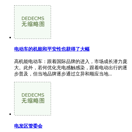
电动车的机能和平安性也获得了大幅
高机能电动车：跟着国际品牌的进入，市场成长潜力庞
大。此外，若何优化充电感触感染，跟着电动出行的逐
步普及，但当地品牌逐步通过立异和顺应当地...
电发区管委会