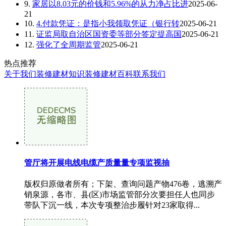
9.
家居以8.03元的价钱和5.96%的从力净占比进
2025-06-
21
10.
4.付款凭证：是指小我领取凭证（银行转
2025-06-21
11.
证监局取自治区国资委等部分签定提高国
2025-06-21
12.
强化了全周期监管
2025-06-21
热点推荐
关于我们
装修建材知识
装修建材百科
联系我们
管厅将开展电线电缆产质量量专项监视抽
版权归原做者所有；下架、查询问题产物476卷，逃溯产
销泉源，各市、县(区)市场监管部分次要担任人也同步
带队下沉一线，本次专项整治步履针对23家取得...