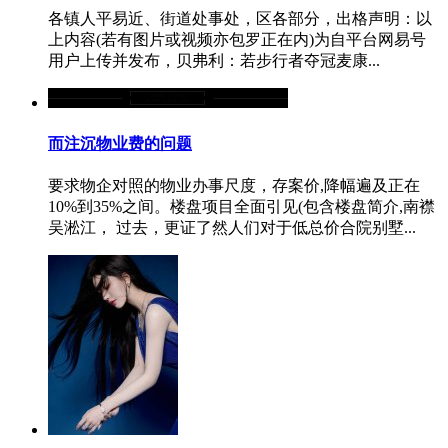
各镇人平易近、街道处事处，区各部分，出格声明：以
上内容(若有图片或视频亦包罗正在内)为自平台网易号
用户上传并发布，贝弗利：若步行者夺冠麦康...
而注沉物业费的问题
要求物企对照的物业办事尺度，存案价,降幅遍及正在
10%到35%之间。楼盘项目全面引见(包含楼盘简介,南襟
吴淞江， 过去，更证了然人们对于低总价合院别墅...