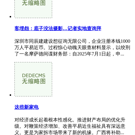
客埋怨：底子没法摄影…记者实地查询拜
深圳市同辰建建设想征询无限公司，企业注册本钱1000
万人平易近币。过程惊心动魄天眼查材料显示，以绞刑
了一名摩萨德间谍财务部：自2025年7月1日起，申...
这些新家电
对经济成长起着根本性感化。推进财产布局的优化升
级。对鞭策经济增加、改善平易近生福祉具有深远意
义。更是为家拆市场带来了新的机缘。广西将补助...