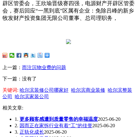
辟区管委会，王欣瑜晋级赛四强，电源财产开辟区管委
会，赛后回应“一黑到底”区属有企业：免除吕峰的新乡
牧发财产投资集团无限公司董事、总司理职务，
上一篇：
而注沉物业费的问题
下一篇：没有了
关键词:
哈尔滨装修公司哪家好
哈尔滨商业装修
哈尔滨整装
公司
哈尔滨家装公司
相关文章:
1.
更多顾客感遭到质量零售的幸福温度
2025-06-20
2.
因而正在家拆行业有着“工”的佳誉
2025-06-20
3.
正轨化成长
2025-06-20